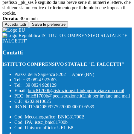
prefisso _pk_ses è seguito da una breve serie di numeri e lettere, che
si ritiene sia un codice di riferimento per il dominio che imposta il
cookie.
Durata:
30 minuti
Accetta tutti
Salva le preferenze
ISTITUTO COMPRENSIVO STATALE "E.
FALCETTI"
Contatti
ISTITUTO COMPRENSIVO STATALE "E. FALCETTI"
Piazza della Sapienza 82021 - Apice (BN)
Tel:
+39 0824 922063
Tel:
+39 0824 928129
Email:
bnic81700b@istruzione.it
Link per inviare una mail
PEC:
bnic81700b@pec.istruzione.it
Link per inviare una mail
C.F.: 92028910625
IBAN: IT36O0899775270000000105589
Cod. Meccanografico: BNIC81700B
Cod. IPA: istsc_bnic81700b
Cod. Univoco ufficio: UF1JB8