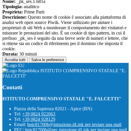
Nome:
_pk_ses.1.681a
Tipologia:
analitico
Proprieta:
Prime Parti
Descrizione:
Questo nome di cookie è associato alla piattaforma di
analisi web open source Piwik. Viene utilizzato per aiutare i
proprietari di siti Web a monitorare il comportamento dei visitatori e
misurare le prestazioni del sito. È un cookie di tipo pattern, in cui il
prefisso _pk_ses è seguito da una breve serie di numeri e lettere, che
si ritiene sia un codice di riferimento per il dominio che imposta il
cookie.
Durata:
30 minuti
Accetta tutti
Salva le preferenze
ISTITUTO COMPRENSIVO STATALE "E.
FALCETTI"
Contatti
ISTITUTO COMPRENSIVO STATALE "E. FALCETTI"
Piazza della Sapienza 82021 - Apice (BN)
Tel:
+39 0824 922063
Tel:
+39 0824 928129
Email:
bnic81700b@istruzione.it
Link per inviare una mail
PEC:
bnic81700b@pec.istruzione.it
Link per inviare una mail