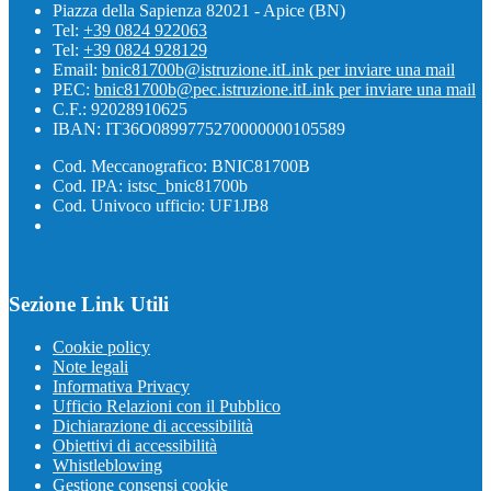
Piazza della Sapienza 82021 - Apice (BN)
Tel:
+39 0824 922063
Tel:
+39 0824 928129
Email:
bnic81700b@istruzione.it
Link per inviare una mail
PEC:
bnic81700b@pec.istruzione.it
Link per inviare una mail
C.F.: 92028910625
IBAN: IT36O0899775270000000105589
Cod. Meccanografico: BNIC81700B
Cod. IPA: istsc_bnic81700b
Cod. Univoco ufficio: UF1JB8
Sezione Link Utili
Cookie policy
Note legali
Informativa Privacy
Ufficio Relazioni con il Pubblico
Dichiarazione di accessibilità
Obiettivi di accessibilità
Whistleblowing
Gestione consensi cookie