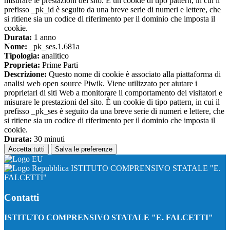
misurare le prestazioni del sito. È un cookie di tipo pattern, in cui il
prefisso _pk_id è seguito da una breve serie di numeri e lettere, che
si ritiene sia un codice di riferimento per il dominio che imposta il
cookie.
Durata:
1 anno
Nome:
_pk_ses.1.681a
Tipologia:
analitico
Proprieta:
Prime Parti
Descrizione:
Questo nome di cookie è associato alla piattaforma di
analisi web open source Piwik. Viene utilizzato per aiutare i
proprietari di siti Web a monitorare il comportamento dei visitatori e
misurare le prestazioni del sito. È un cookie di tipo pattern, in cui il
prefisso _pk_ses è seguito da una breve serie di numeri e lettere, che
si ritiene sia un codice di riferimento per il dominio che imposta il
cookie.
Durata:
30 minuti
Accetta tutti
Salva le preferenze
ISTITUTO COMPRENSIVO STATALE "E.
FALCETTI"
Contatti
ISTITUTO COMPRENSIVO STATALE "E. FALCETTI"