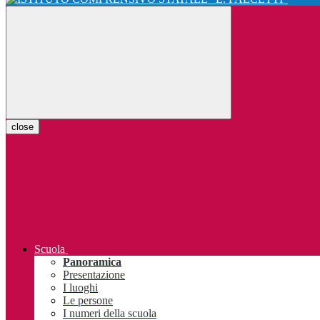
close
Scuola
Panoramica
Presentazione
I luoghi
Le persone
I numeri della scuola