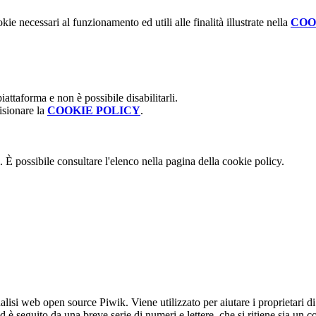
kie necessari al funzionamento ed utili alle finalità illustrate nella
COO
attaforma e non è possibile disabilitarli.
isionare la
COOKIE POLICY
.
 È possibile consultare l'elenco nella pagina della cookie policy.
lisi web open source Piwik. Viene utilizzato per aiutare i proprietari di
_id è seguito da una breve serie di numeri e lettere, che si ritiene sia un 