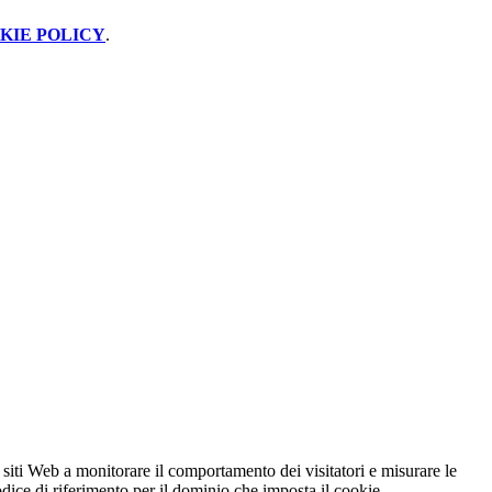
KIE POLICY
.
 siti Web a monitorare il comportamento dei visitatori e misurare le
codice di riferimento per il dominio che imposta il cookie.