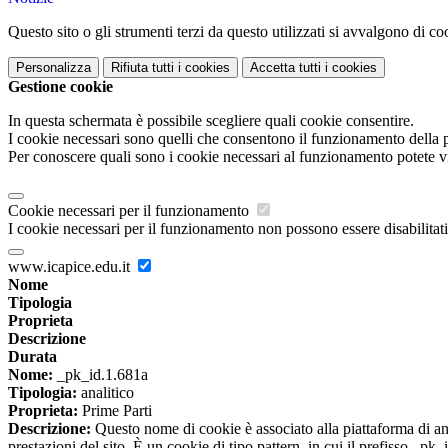
Questo sito o gli strumenti terzi da questo utilizzati si avvalgono di coo
Personalizza
Rifiuta tutti
i cookies
Accetta tutti
i cookies
Gestione cookie
In questa schermata è possibile scegliere quali cookie consentire.
I cookie necessari sono quelli che consentono il funzionamento della pi
Per conoscere quali sono i cookie necessari al funzionamento potete v
Cookie necessari per il funzionamento
I cookie necessari per il funzionamento non possono essere disabilitati.
www.icapice.edu.it
Nome
Tipologia
Proprieta
Descrizione
Durata
Nome:
_pk_id.1.681a
Tipologia:
analitico
Proprieta:
Prime Parti
Descrizione:
Questo nome di cookie è associato alla piattaforma di ana
prestazioni del sito. È un cookie di tipo pattern, in cui il prefisso _pk