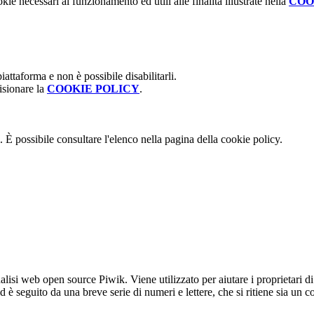
kie necessari al funzionamento ed utili alle finalità illustrate nella
COO
attaforma e non è possibile disabilitarli.
isionare la
COOKIE POLICY
.
 È possibile consultare l'elenco nella pagina della cookie policy.
lisi web open source Piwik. Viene utilizzato per aiutare i proprietari di
_id è seguito da una breve serie di numeri e lettere, che si ritiene sia un 