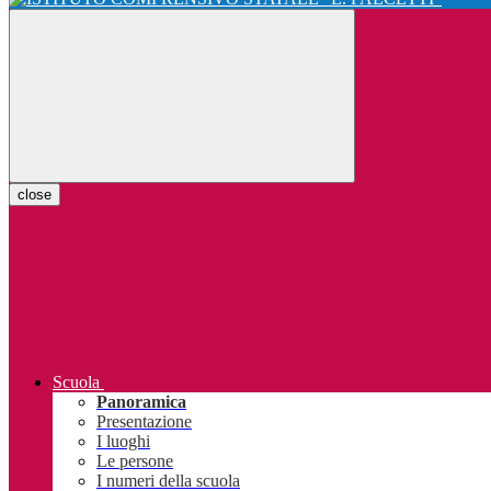
close
Scuola
Panoramica
Presentazione
I luoghi
Le persone
I numeri della scuola