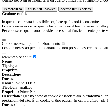
Questo sito o gli strumenti terzi da questo utilizzati si avvalgono di coo
Personalizza
Rifiuta tutti
i cookies
Accetta tutti
i cookies
Gestione cookie
In questa schermata è possibile scegliere quali cookie consentire.
I cookie necessari sono quelli che consentono il funzionamento della pi
Per conoscere quali sono i cookie necessari al funzionamento potete v
Cookie necessari per il funzionamento
I cookie necessari per il funzionamento non possono essere disabilitati.
www.icapice.edu.it
Nome
Tipologia
Proprieta
Descrizione
Durata
Nome:
_pk_id.1.681a
Tipologia:
analitico
Proprieta:
Prime Parti
Descrizione:
Questo nome di cookie è associato alla piattaforma di ana
prestazioni del sito. È un cookie di tipo pattern, in cui il prefisso _pk
Durata:
1 anno