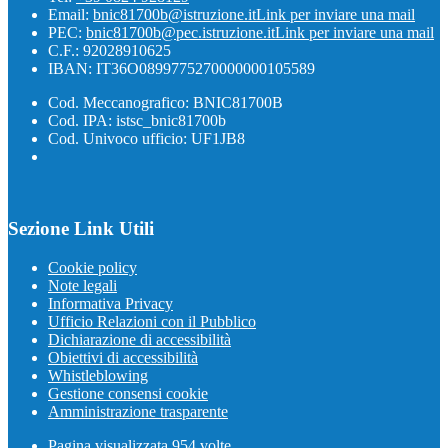
Email:
bnic81700b@istruzione.it
Link per inviare una mail
PEC:
bnic81700b@pec.istruzione.it
Link per inviare una mail
C.F.: 92028910625
IBAN: IT36O0899775270000000105589
Cod. Meccanografico: BNIC81700B
Cod. IPA: istsc_bnic81700b
Cod. Univoco ufficio: UF1JB8
Sezione Link Utili
Cookie policy
Note legali
Informativa Privacy
Ufficio Relazioni con il Pubblico
Dichiarazione di accessibilità
Obiettivi di accessibilità
Whistleblowing
Gestione consensi cookie
Amministrazione trasparente
Pagina visualizzata
954
volte