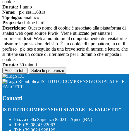
cookie.
Durata:
1 anno
Nome:
_pk_ses.1.681a
Tipologia:
analitico
Proprieta:
Prime Parti
Descrizione:
Questo nome di cookie è associato alla piattaforma di
analisi web open source Piwik. Viene utilizzato per aiutare i
proprietari di siti Web a monitorare il comportamento dei visitatori e
misurare le prestazioni del sito. È un cookie di tipo pattern, in cui il
prefisso _pk_ses è seguito da una breve serie di numeri e lettere, che
si ritiene sia un codice di riferimento per il dominio che imposta il
cookie.
Durata:
30 minuti
Accetta tutti
Salva le preferenze
ISTITUTO COMPRENSIVO STATALE "E.
FALCETTI"
Contatti
ISTITUTO COMPRENSIVO STATALE "E. FALCETTI"
Piazza della Sapienza 82021 - Apice (BN)
Tel:
+39 0824 922063
Tel:
+39 0824 928129