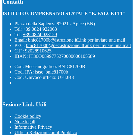
Contatti
ISTITUTO COMPRENSIVO STATALE "E. FALCETTI"
Piazza della Sapienza 82021 - Apice (BN)
Tel:
+39 0824 922063
Tel:
+39 0824 928129
Email:
bnic81700b@istruzione.it
Link per inviare una mail
PEC:
bnic81700b@pec.istruzione.it
Link per inviare una mail
C.F.: 92028910625
IBAN: IT36O0899775270000000105589
Cod. Meccanografico: BNIC81700B
Cod. IPA: istsc_bnic81700b
Cod. Univoco ufficio: UF1JB8
Sezione Link Utili
Cookie policy
Note legali
Informativa Privacy
Ufficio Relazioni con il Pubblico