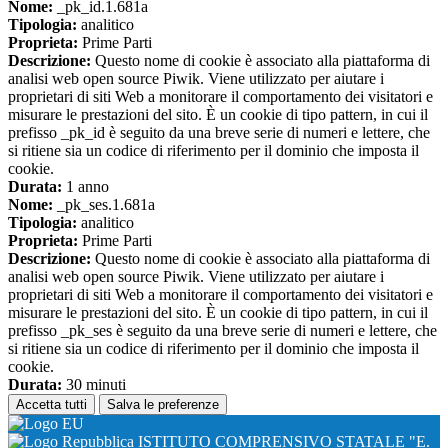
Nome:
_pk_id.1.681a
Tipologia:
analitico
Proprieta:
Prime Parti
Descrizione:
Questo nome di cookie è associato alla piattaforma di
analisi web open source Piwik. Viene utilizzato per aiutare i
proprietari di siti Web a monitorare il comportamento dei visitatori e
misurare le prestazioni del sito. È un cookie di tipo pattern, in cui il
prefisso _pk_id è seguito da una breve serie di numeri e lettere, che
si ritiene sia un codice di riferimento per il dominio che imposta il
cookie.
Durata:
1 anno
Nome:
_pk_ses.1.681a
Tipologia:
analitico
Proprieta:
Prime Parti
Descrizione:
Questo nome di cookie è associato alla piattaforma di
analisi web open source Piwik. Viene utilizzato per aiutare i
proprietari di siti Web a monitorare il comportamento dei visitatori e
misurare le prestazioni del sito. È un cookie di tipo pattern, in cui il
prefisso _pk_ses è seguito da una breve serie di numeri e lettere, che
si ritiene sia un codice di riferimento per il dominio che imposta il
cookie.
Durata:
30 minuti
Accetta tutti
Salva le preferenze
ISTITUTO COMPRENSIVO STATALE "E.