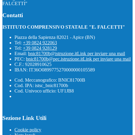
FALCETTI"
Contatti
ISTITUTO COMPRENSIVO STATALE "E. FALCETTI"
Piazza della Sapienza 82021 - Apice (BN)
Tel:
+39 0824 922063
Tel:
+39 0824 928129
Email:
bnic81700b@istruzione.it
Link per inviare una mail
PEC:
bnic81700b@pec.istruzione.it
Link per inviare una mail
C.F.: 92028910625
IBAN: IT36O0899775270000000105589
Cod. Meccanografico: BNIC81700B
Cod. IPA: istsc_bnic81700b
Cod. Univoco ufficio: UF1JB8
Sezione Link Utili
Cookie policy