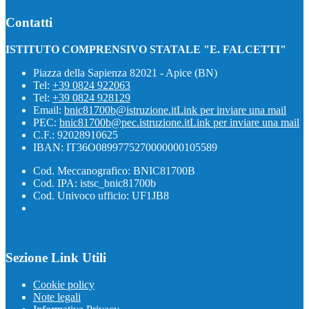
Contatti
ISTITUTO COMPRENSIVO STATALE "E. FALCETTI"
Piazza della Sapienza 82021 - Apice (BN)
Tel:
+39 0824 922063
Tel:
+39 0824 928129
Email:
bnic81700b@istruzione.it
Link per inviare una mail
PEC:
bnic81700b@pec.istruzione.it
Link per inviare una mail
C.F.: 92028910625
IBAN: IT36O0899775270000000105589
Cod. Meccanografico: BNIC81700B
Cod. IPA: istsc_bnic81700b
Cod. Univoco ufficio: UF1JB8
Sezione Link Utili
Cookie policy
Note legali