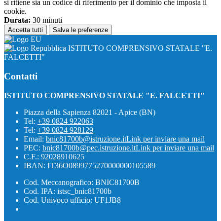
si ritiene sia un codice di riferimento per il dominio che imposta il
cookie.
Durata:
30 minuti
Accetta tutti
Salva le preferenze
ISTITUTO COMPRENSIVO STATALE "E.
FALCETTI"
Contatti
ISTITUTO COMPRENSIVO STATALE "E. FALCETTI"
Piazza della Sapienza 82021 - Apice (BN)
Tel:
+39 0824 922063
Tel:
+39 0824 928129
Email:
bnic81700b@istruzione.it
Link per inviare una mail
PEC:
bnic81700b@pec.istruzione.it
Link per inviare una mail
C.F.: 92028910625
IBAN: IT36O0899775270000000105589
Cod. Meccanografico: BNIC81700B
Cod. IPA: istsc_bnic81700b
Cod. Univoco ufficio: UF1JB8