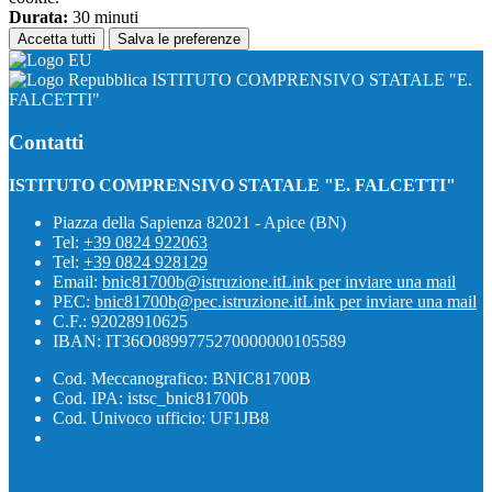
Durata:
30 minuti
Accetta tutti
Salva le preferenze
ISTITUTO COMPRENSIVO STATALE "E.
FALCETTI"
Contatti
ISTITUTO COMPRENSIVO STATALE "E. FALCETTI"
Piazza della Sapienza 82021 - Apice (BN)
Tel:
+39 0824 922063
Tel:
+39 0824 928129
Email:
bnic81700b@istruzione.it
Link per inviare una mail
PEC:
bnic81700b@pec.istruzione.it
Link per inviare una mail
C.F.: 92028910625
IBAN: IT36O0899775270000000105589
Cod. Meccanografico: BNIC81700B
Cod. IPA: istsc_bnic81700b
Cod. Univoco ufficio: UF1JB8