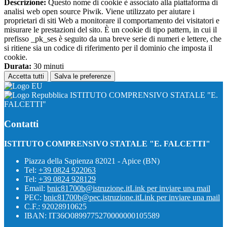
Descrizione:
Questo nome di cookie è associato alla piattaforma di
analisi web open source Piwik. Viene utilizzato per aiutare i
proprietari di siti Web a monitorare il comportamento dei visitatori e
misurare le prestazioni del sito. È un cookie di tipo pattern, in cui il
prefisso _pk_ses è seguito da una breve serie di numeri e lettere, che
si ritiene sia un codice di riferimento per il dominio che imposta il
cookie.
Durata:
30 minuti
Accetta tutti
Salva le preferenze
ISTITUTO COMPRENSIVO STATALE "E.
FALCETTI"
Contatti
ISTITUTO COMPRENSIVO STATALE "E. FALCETTI"
Piazza della Sapienza 82021 - Apice (BN)
Tel:
+39 0824 922063
Tel:
+39 0824 928129
Email:
bnic81700b@istruzione.it
Link per inviare una mail
PEC:
bnic81700b@pec.istruzione.it
Link per inviare una mail
C.F.: 92028910625
IBAN: IT36O0899775270000000105589