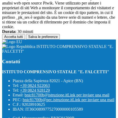
analisi web open source Piwik. Viene utilizzato per aiutare i
proprietari di siti Web a monitorare il comportamento dei visitatori e
misurare le prestazioni del sito. È un cookie di tipo pattern, in cui il
prefisso _pk_ses è seguito da una breve serie di numeri e lettere, che
si ritiene sia un codice di riferimento per il dominio che imposta il
cookie.
Durata:
30 minuti
Accetta tutti
Salva le preferenze
ISTITUTO COMPRENSIVO STATALE "E.
FALCETTI"
Contatti
ISTITUTO COMPRENSIVO STATALE "E. FALCETTI"
Piazza della Sapienza 82021 - Apice (BN)
Tel:
+39 0824 922063
Tel:
+39 0824 928129
Email:
bnic81700b@istruzione.it
Link per inviare una mail
PEC:
bnic81700b@pec.istruzione.it
Link per inviare una mail
C.F.: 92028910625
IBAN: IT36O0899775270000000105589