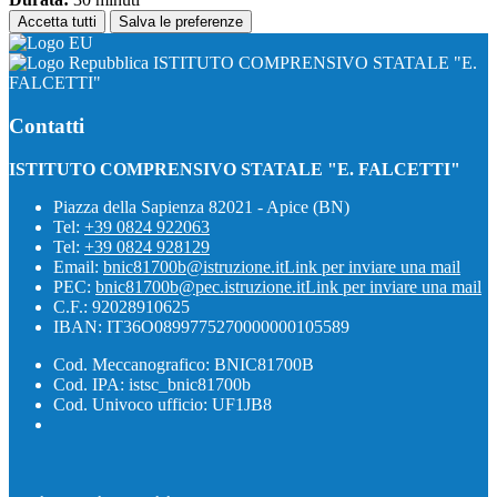
Accetta tutti
Salva le preferenze
ISTITUTO COMPRENSIVO STATALE "E.
FALCETTI"
Contatti
ISTITUTO COMPRENSIVO STATALE "E. FALCETTI"
Piazza della Sapienza 82021 - Apice (BN)
Tel:
+39 0824 922063
Tel:
+39 0824 928129
Email:
bnic81700b@istruzione.it
Link per inviare una mail
PEC:
bnic81700b@pec.istruzione.it
Link per inviare una mail
C.F.: 92028910625
IBAN: IT36O0899775270000000105589
Cod. Meccanografico: BNIC81700B
Cod. IPA: istsc_bnic81700b
Cod. Univoco ufficio: UF1JB8