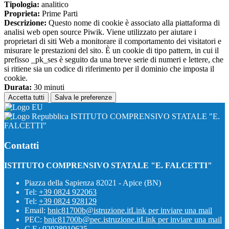
Tipologia:
analitico
Proprieta:
Prime Parti
Descrizione:
Questo nome di cookie è associato alla piattaforma di
analisi web open source Piwik. Viene utilizzato per aiutare i
proprietari di siti Web a monitorare il comportamento dei visitatori e
misurare le prestazioni del sito. È un cookie di tipo pattern, in cui il
prefisso _pk_ses è seguito da una breve serie di numeri e lettere, che
si ritiene sia un codice di riferimento per il dominio che imposta il
cookie.
Durata:
30 minuti
Accetta tutti
Salva le preferenze
ISTITUTO COMPRENSIVO STATALE "E.
FALCETTI"
Contatti
ISTITUTO COMPRENSIVO STATALE "E. FALCETTI"
Piazza della Sapienza 82021 - Apice (BN)
Tel:
+39 0824 922063
Tel:
+39 0824 928129
Email:
bnic81700b@istruzione.it
Link per inviare una mail
PEC:
bnic81700b@pec.istruzione.it
Link per inviare una mail
C.F.: 92028910625