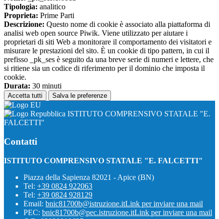
Tipologia:
analitico
Proprieta:
Prime Parti
Descrizione:
Questo nome di cookie è associato alla piattaforma di
analisi web open source Piwik. Viene utilizzato per aiutare i
proprietari di siti Web a monitorare il comportamento dei visitatori e
misurare le prestazioni del sito. È un cookie di tipo pattern, in cui il
prefisso _pk_ses è seguito da una breve serie di numeri e lettere, che
si ritiene sia un codice di riferimento per il dominio che imposta il
cookie.
Durata:
30 minuti
Accetta tutti
Salva le preferenze
ISTITUTO COMPRENSIVO STATALE "E.
FALCETTI"
Contatti
ISTITUTO COMPRENSIVO STATALE "E. FALCETTI"
Piazza della Sapienza 82021 - Apice (BN)
Tel:
+39 0824 922063
Tel:
+39 0824 928129
Email:
bnic81700b@istruzione.it
Link per inviare una mail
PEC:
bnic81700b@pec.istruzione.it
Link per inviare una mail