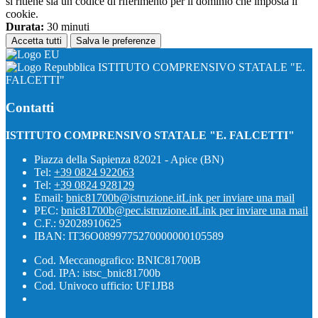
si ritiene sia un codice di riferimento per il dominio che imposta il
cookie.
Durata:
30 minuti
Accetta tutti
Salva le preferenze
ISTITUTO COMPRENSIVO STATALE "E.
FALCETTI"
Contatti
ISTITUTO COMPRENSIVO STATALE "E. FALCETTI"
Piazza della Sapienza 82021 - Apice (BN)
Tel:
+39 0824 922063
Tel:
+39 0824 928129
Email:
bnic81700b@istruzione.it
Link per inviare una mail
PEC:
bnic81700b@pec.istruzione.it
Link per inviare una mail
C.F.: 92028910625
IBAN: IT36O0899775270000000105589
Cod. Meccanografico: BNIC81700B
Cod. IPA: istsc_bnic81700b
Cod. Univoco ufficio: UF1JB8