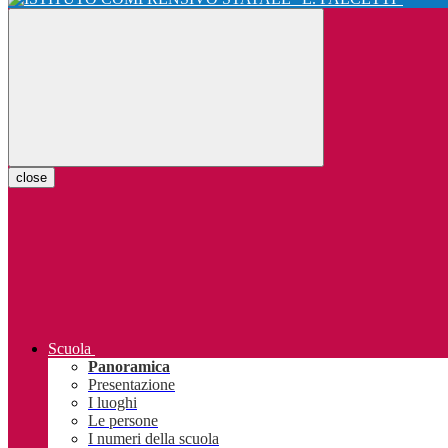
close
Scuola
Panoramica
Presentazione
I luoghi
Le persone
I numeri della scuola