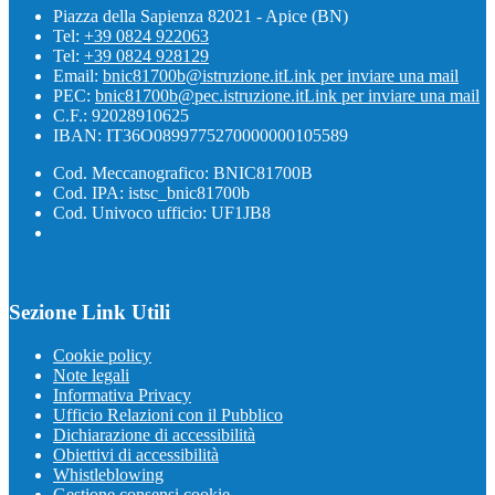
Piazza della Sapienza 82021 - Apice (BN)
Tel:
+39 0824 922063
Tel:
+39 0824 928129
Email:
bnic81700b@istruzione.it
Link per inviare una mail
PEC:
bnic81700b@pec.istruzione.it
Link per inviare una mail
C.F.: 92028910625
IBAN: IT36O0899775270000000105589
Cod. Meccanografico: BNIC81700B
Cod. IPA: istsc_bnic81700b
Cod. Univoco ufficio: UF1JB8
Sezione Link Utili
Cookie policy
Note legali
Informativa Privacy
Ufficio Relazioni con il Pubblico
Dichiarazione di accessibilità
Obiettivi di accessibilità
Whistleblowing
Gestione consensi cookie