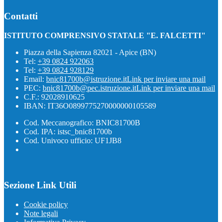
Contatti
ISTITUTO COMPRENSIVO STATALE "E. FALCETTI"
Piazza della Sapienza 82021 - Apice (BN)
Tel:
+39 0824 922063
Tel:
+39 0824 928129
Email:
bnic81700b@istruzione.it
Link per inviare una mail
PEC:
bnic81700b@pec.istruzione.it
Link per inviare una mail
C.F.: 92028910625
IBAN: IT36O0899775270000000105589
Cod. Meccanografico: BNIC81700B
Cod. IPA: istsc_bnic81700b
Cod. Univoco ufficio: UF1JB8
Sezione Link Utili
Cookie policy
Note legali