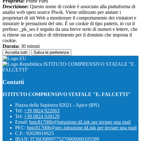
Proprieta:
Prime Parti
Descrizione:
Questo nome di cookie è associato alla piattaforma di
analisi web open source Piwik. Viene utilizzato per aiutare i
proprietari di siti Web a monitorare il comportamento dei visitatori e
misurare le prestazioni del sito. È un cookie di tipo pattern, in cui il
prefisso _pk_ses è seguito da una breve serie di numeri e lettere, che
si ritiene sia un codice di riferimento per il dominio che imposta il
cookie.
Durata:
30 minuti
Accetta tutti
Salva le preferenze
ISTITUTO COMPRENSIVO STATALE "E.
FALCETTI"
Contatti
ISTITUTO COMPRENSIVO STATALE "E. FALCETTI"
Piazza della Sapienza 82021 - Apice (BN)
Tel:
+39 0824 922063
Tel:
+39 0824 928129
Email:
bnic81700b@istruzione.it
Link per inviare una mail
PEC:
bnic81700b@pec.istruzione.it
Link per inviare una mail
C.F.: 92028910625
IBAN: IT36O0899775270000000105589