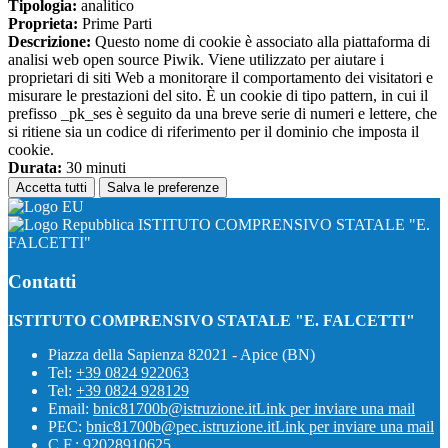
Tipologia:
analitico
Proprieta:
Prime Parti
Descrizione:
Questo nome di cookie è associato alla piattaforma di
analisi web open source Piwik. Viene utilizzato per aiutare i
proprietari di siti Web a monitorare il comportamento dei visitatori e
misurare le prestazioni del sito. È un cookie di tipo pattern, in cui il
prefisso _pk_ses è seguito da una breve serie di numeri e lettere, che
si ritiene sia un codice di riferimento per il dominio che imposta il
cookie.
Durata:
30 minuti
Accetta tutti
Salva le preferenze
ISTITUTO COMPRENSIVO STATALE "E.
FALCETTI"
Contatti
ISTITUTO COMPRENSIVO STATALE "E. FALCETTI"
Piazza della Sapienza 82021 - Apice (BN)
Tel:
+39 0824 922063
Tel:
+39 0824 928129
Email:
bnic81700b@istruzione.it
Link per inviare una mail
PEC:
bnic81700b@pec.istruzione.it
Link per inviare una mail
C.F.: 92028910625