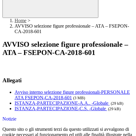
Home
>
AVVISO selezione figure professionale – ATA – FSEPON-
CA-2018-601
AVVISO selezione figure professionale –
ATA – FSEPON-CA-2018-601
Allegati
Avviso interno selezione figure professionali-PERSONALE
ATA FSEPON-CA-2018-601
(3 MB)
ISTANZA-PARTECIPAZIONE-A.A.. -Globale
(29 kB)
ISTANZA-PARTECIPAZIONE-C.S. -Globale
(29 kB)
Notizie
Questo sito o gli strumenti terzi da questo utilizzati si avvalgono di
cookie necessari al funzionamento ed utili alle finalità illustrate nella