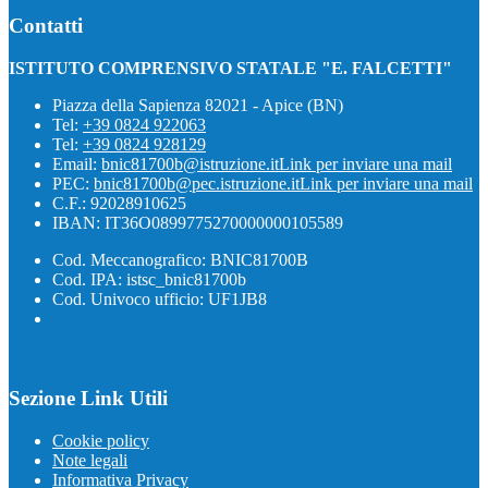
Contatti
ISTITUTO COMPRENSIVO STATALE "E. FALCETTI"
Piazza della Sapienza 82021 - Apice (BN)
Tel:
+39 0824 922063
Tel:
+39 0824 928129
Email:
bnic81700b@istruzione.it
Link per inviare una mail
PEC:
bnic81700b@pec.istruzione.it
Link per inviare una mail
C.F.: 92028910625
IBAN: IT36O0899775270000000105589
Cod. Meccanografico: BNIC81700B
Cod. IPA: istsc_bnic81700b
Cod. Univoco ufficio: UF1JB8
Sezione Link Utili
Cookie policy
Note legali
Informativa Privacy