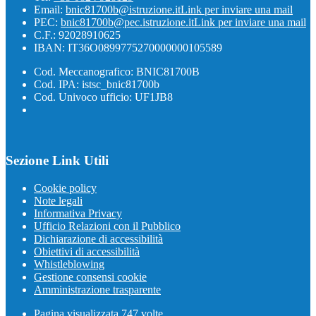
Email:
bnic81700b@istruzione.it
Link per inviare una mail
PEC:
bnic81700b@pec.istruzione.it
Link per inviare una mail
C.F.: 92028910625
IBAN: IT36O0899775270000000105589
Cod. Meccanografico: BNIC81700B
Cod. IPA: istsc_bnic81700b
Cod. Univoco ufficio: UF1JB8
Sezione Link Utili
Cookie policy
Note legali
Informativa Privacy
Ufficio Relazioni con il Pubblico
Dichiarazione di accessibilità
Obiettivi di accessibilità
Whistleblowing
Gestione consensi cookie
Amministrazione trasparente
Pagina visualizzata
747
volte