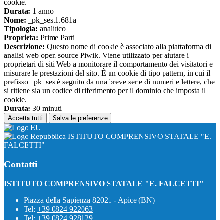
cookie.
Durata:
1 anno
Nome:
_pk_ses.1.681a
Tipologia:
analitico
Proprieta:
Prime Parti
Descrizione:
Questo nome di cookie è associato alla piattaforma di
analisi web open source Piwik. Viene utilizzato per aiutare i
proprietari di siti Web a monitorare il comportamento dei visitatori e
misurare le prestazioni del sito. È un cookie di tipo pattern, in cui il
prefisso _pk_ses è seguito da una breve serie di numeri e lettere, che
si ritiene sia un codice di riferimento per il dominio che imposta il
cookie.
Durata:
30 minuti
Accetta tutti
Salva le preferenze
ISTITUTO COMPRENSIVO STATALE "E.
FALCETTI"
Contatti
ISTITUTO COMPRENSIVO STATALE "E. FALCETTI"
Piazza della Sapienza 82021 - Apice (BN)
Tel:
+39 0824 922063
Tel:
+39 0824 928129