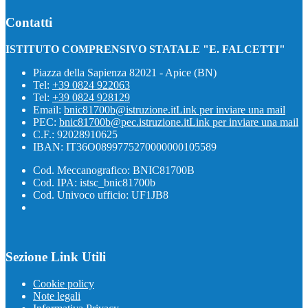
Contatti
ISTITUTO COMPRENSIVO STATALE "E. FALCETTI"
Piazza della Sapienza 82021 - Apice (BN)
Tel:
+39 0824 922063
Tel:
+39 0824 928129
Email:
bnic81700b@istruzione.it
Link per inviare una mail
PEC:
bnic81700b@pec.istruzione.it
Link per inviare una mail
C.F.: 92028910625
IBAN: IT36O0899775270000000105589
Cod. Meccanografico: BNIC81700B
Cod. IPA: istsc_bnic81700b
Cod. Univoco ufficio: UF1JB8
Sezione Link Utili
Cookie policy
Note legali