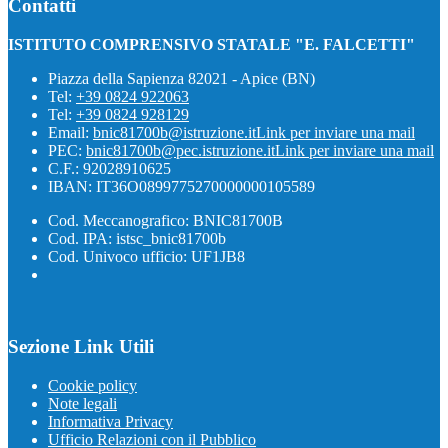
Contatti
ISTITUTO COMPRENSIVO STATALE "E. FALCETTI"
Piazza della Sapienza 82021 - Apice (BN)
Tel:
+39 0824 922063
Tel:
+39 0824 928129
Email:
bnic81700b@istruzione.it
Link per inviare una mail
PEC:
bnic81700b@pec.istruzione.it
Link per inviare una mail
C.F.: 92028910625
IBAN: IT36O0899775270000000105589
Cod. Meccanografico: BNIC81700B
Cod. IPA: istsc_bnic81700b
Cod. Univoco ufficio: UF1JB8
Sezione Link Utili
Cookie policy
Note legali
Informativa Privacy
Ufficio Relazioni con il Pubblico