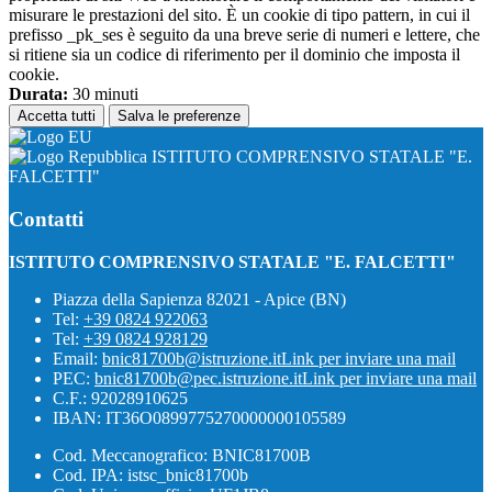
misurare le prestazioni del sito. È un cookie di tipo pattern, in cui il
prefisso _pk_ses è seguito da una breve serie di numeri e lettere, che
si ritiene sia un codice di riferimento per il dominio che imposta il
cookie.
Durata:
30 minuti
Accetta tutti
Salva le preferenze
ISTITUTO COMPRENSIVO STATALE "E.
FALCETTI"
Contatti
ISTITUTO COMPRENSIVO STATALE "E. FALCETTI"
Piazza della Sapienza 82021 - Apice (BN)
Tel:
+39 0824 922063
Tel:
+39 0824 928129
Email:
bnic81700b@istruzione.it
Link per inviare una mail
PEC:
bnic81700b@pec.istruzione.it
Link per inviare una mail
C.F.: 92028910625
IBAN: IT36O0899775270000000105589
Cod. Meccanografico: BNIC81700B
Cod. IPA: istsc_bnic81700b