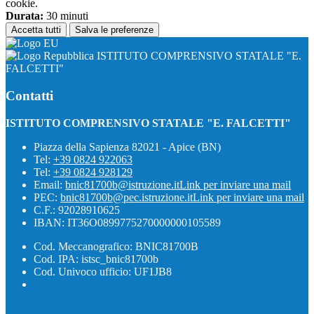
cookie.
Durata:
30 minuti
Accetta tutti
Salva le preferenze
ISTITUTO COMPRENSIVO STATALE "E.
FALCETTI"
Contatti
ISTITUTO COMPRENSIVO STATALE "E. FALCETTI"
Piazza della Sapienza 82021 - Apice (BN)
Tel:
+39 0824 922063
Tel:
+39 0824 928129
Email:
bnic81700b@istruzione.it
Link per inviare una mail
PEC:
bnic81700b@pec.istruzione.it
Link per inviare una mail
C.F.: 92028910625
IBAN: IT36O0899775270000000105589
Cod. Meccanografico: BNIC81700B
Cod. IPA: istsc_bnic81700b
Cod. Univoco ufficio: UF1JB8