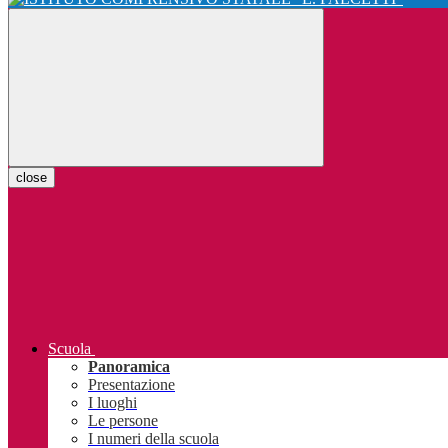
close
Scuola
Panoramica
Presentazione
I luoghi
Le persone
I numeri della scuola