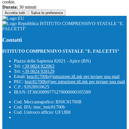
cookie.
Durata:
30 minuti
Accetta tutti
Salva le preferenze
ISTITUTO COMPRENSIVO STATALE "E.
FALCETTI"
Contatti
ISTITUTO COMPRENSIVO STATALE "E. FALCETTI"
Piazza della Sapienza 82021 - Apice (BN)
Tel:
+39 0824 922063
Tel:
+39 0824 928129
Email:
bnic81700b@istruzione.it
Link per inviare una mail
PEC:
bnic81700b@pec.istruzione.it
Link per inviare una mail
C.F.: 92028910625
IBAN: IT36O0899775270000000105589
Cod. Meccanografico: BNIC81700B
Cod. IPA: istsc_bnic81700b
Cod. Univoco ufficio: UF1JB8