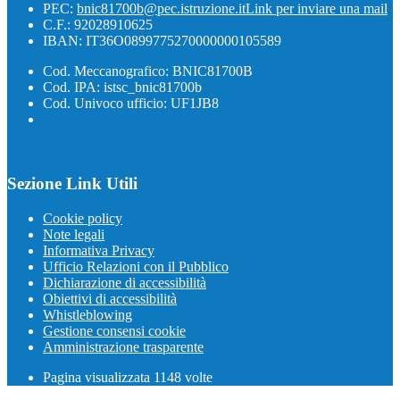
PEC:
bnic81700b@pec.istruzione.it
Link per inviare una mail
C.F.: 92028910625
IBAN: IT36O0899775270000000105589
Cod. Meccanografico: BNIC81700B
Cod. IPA: istsc_bnic81700b
Cod. Univoco ufficio: UF1JB8
Sezione Link Utili
Cookie policy
Note legali
Informativa Privacy
Ufficio Relazioni con il Pubblico
Dichiarazione di accessibilità
Obiettivi di accessibilità
Whistleblowing
Gestione consensi cookie
Amministrazione trasparente
Pagina visualizzata
1148
volte