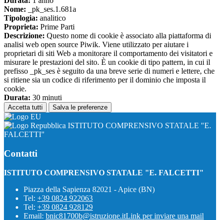
Durata:
1 anno
Nome:
_pk_ses.1.681a
Tipologia:
analitico
Proprieta:
Prime Parti
Descrizione:
Questo nome di cookie è associato alla piattaforma di
analisi web open source Piwik. Viene utilizzato per aiutare i
proprietari di siti Web a monitorare il comportamento dei visitatori e
misurare le prestazioni del sito. È un cookie di tipo pattern, in cui il
prefisso _pk_ses è seguito da una breve serie di numeri e lettere, che
si ritiene sia un codice di riferimento per il dominio che imposta il
cookie.
Durata:
30 minuti
Accetta tutti
Salva le preferenze
ISTITUTO COMPRENSIVO STATALE "E.
FALCETTI"
Contatti
ISTITUTO COMPRENSIVO STATALE "E. FALCETTI"
Piazza della Sapienza 82021 - Apice (BN)
Tel:
+39 0824 922063
Tel:
+39 0824 928129
Email:
bnic81700b@istruzione.it
Link per inviare una mail