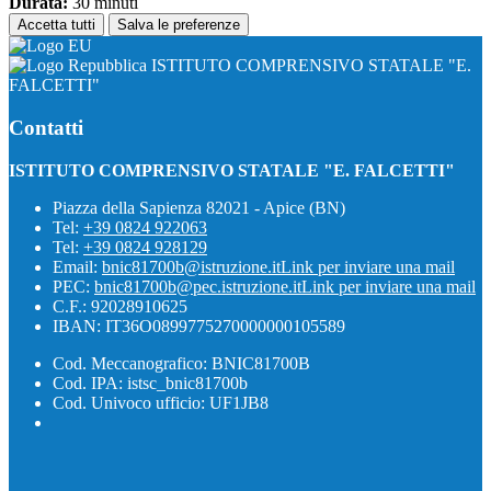
Durata:
30 minuti
Accetta tutti
Salva le preferenze
ISTITUTO COMPRENSIVO STATALE "E.
FALCETTI"
Contatti
ISTITUTO COMPRENSIVO STATALE "E. FALCETTI"
Piazza della Sapienza 82021 - Apice (BN)
Tel:
+39 0824 922063
Tel:
+39 0824 928129
Email:
bnic81700b@istruzione.it
Link per inviare una mail
PEC:
bnic81700b@pec.istruzione.it
Link per inviare una mail
C.F.: 92028910625
IBAN: IT36O0899775270000000105589
Cod. Meccanografico: BNIC81700B
Cod. IPA: istsc_bnic81700b
Cod. Univoco ufficio: UF1JB8