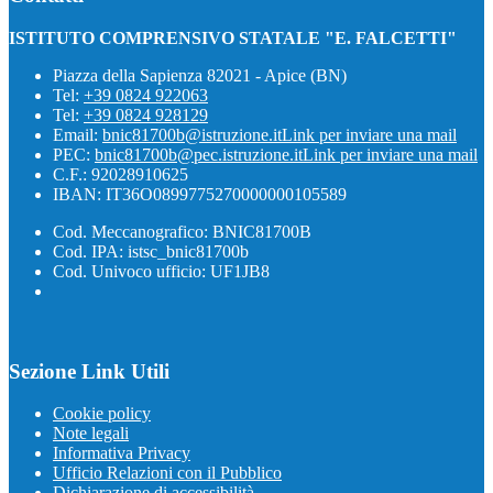
ISTITUTO COMPRENSIVO STATALE "E. FALCETTI"
Piazza della Sapienza 82021 - Apice (BN)
Tel:
+39 0824 922063
Tel:
+39 0824 928129
Email:
bnic81700b@istruzione.it
Link per inviare una mail
PEC:
bnic81700b@pec.istruzione.it
Link per inviare una mail
C.F.: 92028910625
IBAN: IT36O0899775270000000105589
Cod. Meccanografico: BNIC81700B
Cod. IPA: istsc_bnic81700b
Cod. Univoco ufficio: UF1JB8
Sezione Link Utili
Cookie policy
Note legali
Informativa Privacy
Ufficio Relazioni con il Pubblico
Dichiarazione di accessibilità