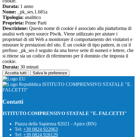
cookie.
Durata:
1 anno
Nome:
_pk_ses.1.681a
Tipologia:
analitico
Proprieta:
Prime Parti
Descrizione:
Questo nome di cookie è associato alla piattaforma di
analisi web open source Piwik. Viene utilizzato per aiutare i
proprietari di siti Web a monitorare il comportamento dei visitatori e
misurare le prestazioni del sito. È un cookie di tipo pattern, in cui il
prefisso _pk_ses è seguito da una breve serie di numeri e lettere, che
si ritiene sia un codice di riferimento per il dominio che imposta il
cookie.
Durata:
30 minuti
Accetta tutti
Salva le preferenze
ISTITUTO COMPRENSIVO STATALE "E.
FALCETTI"
Contatti
ISTITUTO COMPRENSIVO STATALE "E. FALCETTI"
Piazza della Sapienza 82021 - Apice (BN)
Tel:
+39 0824 922063
Tel:
+39 0824 928129