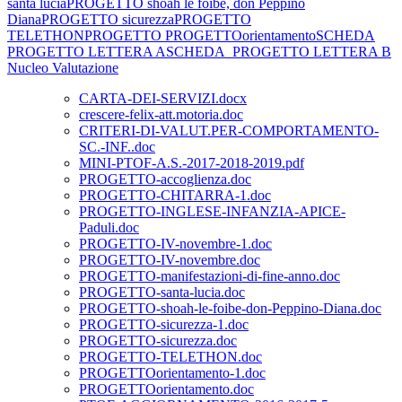
santa lucia
PROGETTO shoah le foibe, don Peppino
Diana
PROGETTO sicurezza
PROGETTO
TELETHON
PROGETTO
PROGETTOorientamento
SCHEDA
PROGETTO LETTERA A
SCHEDA_PROGETTO LETTERA B
Nucleo Valutazione
CARTA-DEI-SERVIZI.docx
crescere-felix-att.motoria.doc
CRITERI-DI-VALUT.PER-COMPORTAMENTO-
SC.-INF..doc
MINI-PTOF-A.S.-2017-2018-2019.pdf
PROGETTO-accoglienza.doc
PROGETTO-CHITARRA-1.doc
PROGETTO-INGLESE-INFANZIA-APICE-
Paduli.doc
PROGETTO-IV-novembre-1.doc
PROGETTO-IV-novembre.doc
PROGETTO-manifestazioni-di-fine-anno.doc
PROGETTO-santa-lucia.doc
PROGETTO-shoah-le-foibe-don-Peppino-Diana.doc
PROGETTO-sicurezza-1.doc
PROGETTO-sicurezza.doc
PROGETTO-TELETHON.doc
PROGETTOorientamento-1.doc
PROGETTOorientamento.doc