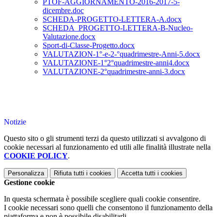
PTOF-AGGIORNAMENTO-2016-2017-5-
dicembre.doc
SCHEDA-PROGETTO-LETTERA-A.docx
SCHEDA_PROGETTO-LETTERA-B-Nucleo-
Valutazione.docx
Sport-di-Classe-Progetto.docx
VALUTAZION-1°-e-2-°quadrimestre-Anni-5.docx
VALUTAZIONE-1°2°quadrimestre-anni4.docx
VALUTAZIONE-2°quadrimestre-anni-3.docx
Notizie
Questo sito o gli strumenti terzi da questo utilizzati si avvalgono di
cookie necessari al funzionamento ed utili alle finalità illustrate nella
COOKIE POLICY
.
Personalizza
Rifiuta tutti
i cookies
Accetta tutti
i cookies
Gestione cookie
In questa schermata è possibile scegliere quali cookie consentire.
I cookie necessari sono quelli che consentono il funzionamento della
piattaforma e non è possibile disabilitarli.