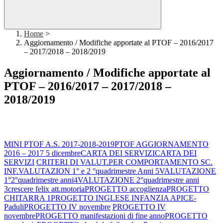
Home
>
Aggiornamento / Modifiche apportate al PTOF – 2016/2017
– 2017/2018 – 2018/2019
Aggiornamento / Modifiche apportate al
PTOF – 2016/2017 – 2017/2018 –
2018/2019
MINI PTOF A.S. 2017-2018-2019
PTOF AGGIORNAMENTO
2016 – 2017 5 dicembre
CARTA DEI SERVIZI
CARTA DEI
SERVIZI
CRITERI DI VALUT.PER COMPORTAMENTO SC.
INF.
VALUTAZION 1° e 2 °quadrimestre Anni 5
VALUTAZIONE
1°2°quadrimestre anni4
VALUTAZIONE 2°quadrimestre anni
3
crescere felix att.motoria
PROGETTO accoglienza
PROGETTO
CHITARRA 1
PROGETTO INGLESE INFANZIA APICE-
Paduli
PROGETTO IV novembre
PROGETTO IV
novembre
PROGETTO manifestazioni di fine anno
PROGETTO