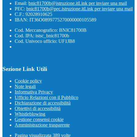
Email:
bnic81700b@istruzione.it
Link per inviare una mail
PEC:
bnic81700b@pec.istruzione.it
Link per inviare una mail
C.F.: 92028910625
IBAN: IT36O0899775270000000105589
Cod. Meccanografico: BNIC81700B
Cod. IPA: istsc_bnic81700b
Cod. Univoco ufficio: UF1JB8
Sezione Link Utili
Cookie policy
Note legali
Informativa Privacy
Ufficio Relazioni con il Pubblico
Dichiarazione di accessibilità
Obiettivi di accessibilità
Whistleblowing
Gestione consensi cookie
Amministrazione trasparente
Pagina visualizzata
389
volte