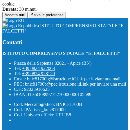
cookie.
Durata:
30 minuti
Accetta tutti
Salva le preferenze
ISTITUTO COMPRENSIVO STATALE "E.
FALCETTI"
Contatti
ISTITUTO COMPRENSIVO STATALE "E. FALCETTI"
Piazza della Sapienza 82021 - Apice (BN)
Tel:
+39 0824 922063
Tel:
+39 0824 928129
Email:
bnic81700b@istruzione.it
Link per inviare una mail
PEC:
bnic81700b@pec.istruzione.it
Link per inviare una mail
C.F.: 92028910625
IBAN: IT36O0899775270000000105589
Cod. Meccanografico: BNIC81700B
Cod. IPA: istsc_bnic81700b
Cod. Univoco ufficio: UF1JB8