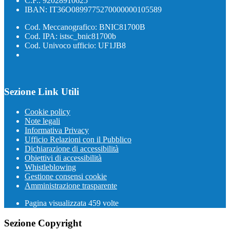
C.F.: 92028910625
IBAN: IT36O0899775270000000105589
Cod. Meccanografico: BNIC81700B
Cod. IPA: istsc_bnic81700b
Cod. Univoco ufficio: UF1JB8
Sezione Link Utili
Cookie policy
Note legali
Informativa Privacy
Ufficio Relazioni con il Pubblico
Dichiarazione di accessibilità
Obiettivi di accessibilità
Whistleblowing
Gestione consensi cookie
Amministrazione trasparente
Pagina visualizzata
459
volte
Sezione Copyright