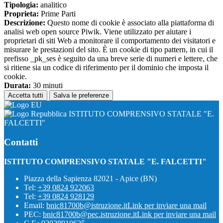
Tipologia:
analitico
Proprieta:
Prime Parti
Descrizione:
Questo nome di cookie è associato alla piattaforma di
analisi web open source Piwik. Viene utilizzato per aiutare i
proprietari di siti Web a monitorare il comportamento dei visitatori e
misurare le prestazioni del sito. È un cookie di tipo pattern, in cui il
prefisso _pk_ses è seguito da una breve serie di numeri e lettere, che
si ritiene sia un codice di riferimento per il dominio che imposta il
cookie.
Durata:
30 minuti
Accetta tutti
Salva le preferenze
ISTITUTO COMPRENSIVO STATALE "E.
FALCETTI"
Contatti
ISTITUTO COMPRENSIVO STATALE "E. FALCETTI"
Piazza della Sapienza 82021 - Apice (BN)
Tel:
+39 0824 922063
Tel:
+39 0824 928129
Email:
bnic81700b@istruzione.it
Link per inviare una mail
PEC:
bnic81700b@pec.istruzione.it
Link per inviare una mail