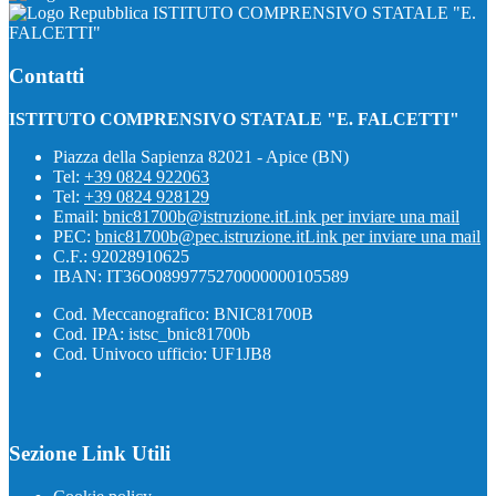
ISTITUTO COMPRENSIVO STATALE "E.
FALCETTI"
Contatti
ISTITUTO COMPRENSIVO STATALE "E. FALCETTI"
Piazza della Sapienza 82021 - Apice (BN)
Tel:
+39 0824 922063
Tel:
+39 0824 928129
Email:
bnic81700b@istruzione.it
Link per inviare una mail
PEC:
bnic81700b@pec.istruzione.it
Link per inviare una mail
C.F.: 92028910625
IBAN: IT36O0899775270000000105589
Cod. Meccanografico: BNIC81700B
Cod. IPA: istsc_bnic81700b
Cod. Univoco ufficio: UF1JB8
Sezione Link Utili