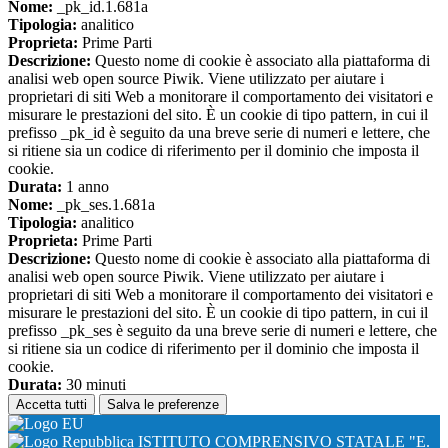
Nome:
_pk_id.1.681a
Tipologia:
analitico
Proprieta:
Prime Parti
Descrizione:
Questo nome di cookie è associato alla piattaforma di
analisi web open source Piwik. Viene utilizzato per aiutare i
proprietari di siti Web a monitorare il comportamento dei visitatori e
misurare le prestazioni del sito. È un cookie di tipo pattern, in cui il
prefisso _pk_id è seguito da una breve serie di numeri e lettere, che
si ritiene sia un codice di riferimento per il dominio che imposta il
cookie.
Durata:
1 anno
Nome:
_pk_ses.1.681a
Tipologia:
analitico
Proprieta:
Prime Parti
Descrizione:
Questo nome di cookie è associato alla piattaforma di
analisi web open source Piwik. Viene utilizzato per aiutare i
proprietari di siti Web a monitorare il comportamento dei visitatori e
misurare le prestazioni del sito. È un cookie di tipo pattern, in cui il
prefisso _pk_ses è seguito da una breve serie di numeri e lettere, che
si ritiene sia un codice di riferimento per il dominio che imposta il
cookie.
Durata:
30 minuti
Accetta tutti
Salva le preferenze
ISTITUTO COMPRENSIVO STATALE "E.