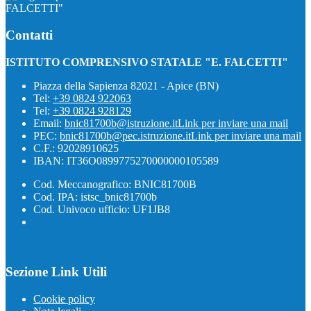
FALCETTI"
Contatti
ISTITUTO COMPRENSIVO STATALE "E. FALCETTI"
Piazza della Sapienza 82021 - Apice (BN)
Tel:
+39 0824 922063
Tel:
+39 0824 928129
Email:
bnic81700b@istruzione.it
Link per inviare una mail
PEC:
bnic81700b@pec.istruzione.it
Link per inviare una mail
C.F.: 92028910625
IBAN: IT36O0899775270000000105589
Cod. Meccanografico: BNIC81700B
Cod. IPA: istsc_bnic81700b
Cod. Univoco ufficio: UF1JB8
Sezione Link Utili
Cookie policy