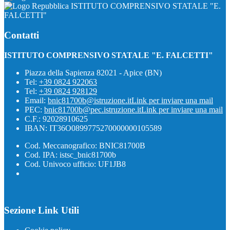
ISTITUTO COMPRENSIVO STATALE "E.
FALCETTI"
Contatti
ISTITUTO COMPRENSIVO STATALE "E. FALCETTI"
Piazza della Sapienza 82021 - Apice (BN)
Tel:
+39 0824 922063
Tel:
+39 0824 928129
Email:
bnic81700b@istruzione.it
Link per inviare una mail
PEC:
bnic81700b@pec.istruzione.it
Link per inviare una mail
C.F.: 92028910625
IBAN: IT36O0899775270000000105589
Cod. Meccanografico: BNIC81700B
Cod. IPA: istsc_bnic81700b
Cod. Univoco ufficio: UF1JB8
Sezione Link Utili