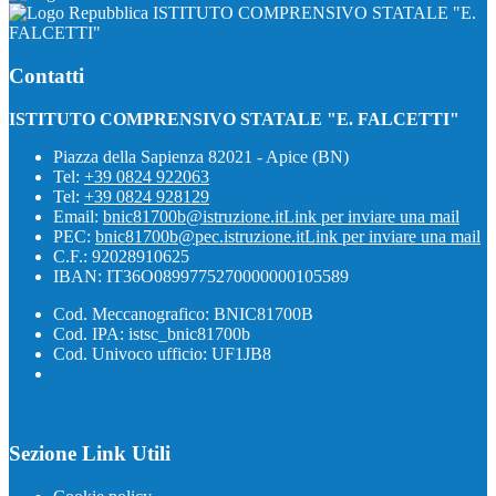
ISTITUTO COMPRENSIVO STATALE "E.
FALCETTI"
Contatti
ISTITUTO COMPRENSIVO STATALE "E. FALCETTI"
Piazza della Sapienza 82021 - Apice (BN)
Tel:
+39 0824 922063
Tel:
+39 0824 928129
Email:
bnic81700b@istruzione.it
Link per inviare una mail
PEC:
bnic81700b@pec.istruzione.it
Link per inviare una mail
C.F.: 92028910625
IBAN: IT36O0899775270000000105589
Cod. Meccanografico: BNIC81700B
Cod. IPA: istsc_bnic81700b
Cod. Univoco ufficio: UF1JB8
Sezione Link Utili