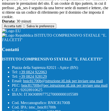
misurare le prestazioni del sito. È un cookie di tipo pattern, in cui il
prefisso _pk_ses è seguito da una breve serie di numeri e lettere, che
si ritiene sia un codice di riferimento per il dominio che imposta il
cookie.
Durata:
30 minuti
Accetta tutti
Salva le preferenze
ISTITUTO COMPRENSIVO STATALE "E.
FALCETTI"
Contatti
ISTITUTO COMPRENSIVO STATALE "E. FALCETTI"
Piazza della Sapienza 82021 - Apice (BN)
Tel:
+39 0824 922063
Tel:
+39 0824 928129
Email:
bnic81700b@istruzione.it
Link per inviare una mail
PEC:
bnic81700b@pec.istruzione.it
Link per inviare una mail
C.F.: 92028910625
IBAN: IT36O0899775270000000105589
Cod. Meccanografico: BNIC81700B
Cod. IPA: istsc_bnic81700b