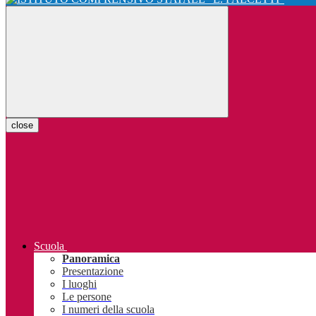
close
Scuola
Panoramica
Presentazione
I luoghi
Le persone
I numeri della scuola