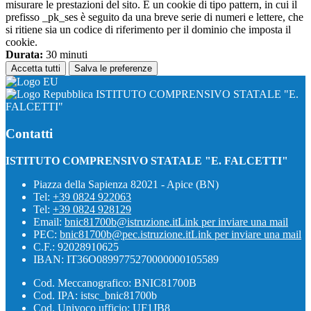
misurare le prestazioni del sito. È un cookie di tipo pattern, in cui il
prefisso _pk_ses è seguito da una breve serie di numeri e lettere, che
si ritiene sia un codice di riferimento per il dominio che imposta il
cookie.
Durata:
30 minuti
Accetta tutti
Salva le preferenze
ISTITUTO COMPRENSIVO STATALE "E.
FALCETTI"
Contatti
ISTITUTO COMPRENSIVO STATALE "E. FALCETTI"
Piazza della Sapienza 82021 - Apice (BN)
Tel:
+39 0824 922063
Tel:
+39 0824 928129
Email:
bnic81700b@istruzione.it
Link per inviare una mail
PEC:
bnic81700b@pec.istruzione.it
Link per inviare una mail
C.F.: 92028910625
IBAN: IT36O0899775270000000105589
Cod. Meccanografico: BNIC81700B
Cod. IPA: istsc_bnic81700b
Cod. Univoco ufficio: UF1JB8