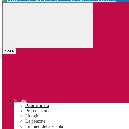
close
Scuola
Panoramica
Presentazione
I luoghi
Le persone
I numeri della scuola