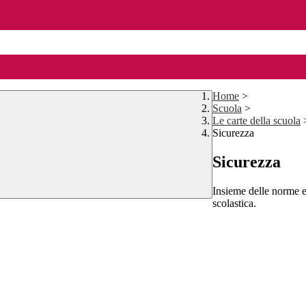
Home
>
Scuola
>
Le carte della scuola
Sicurezza
Sicurezza
Insieme delle norme e
scolastica.