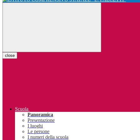
close
Scuola
Panoramica
Presentazione
I luoghi
Le persone
I numeri della scuola