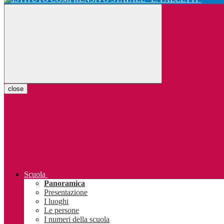
close
Scuola
Panoramica
Presentazione
I luoghi
Le persone
I numeri della scuola