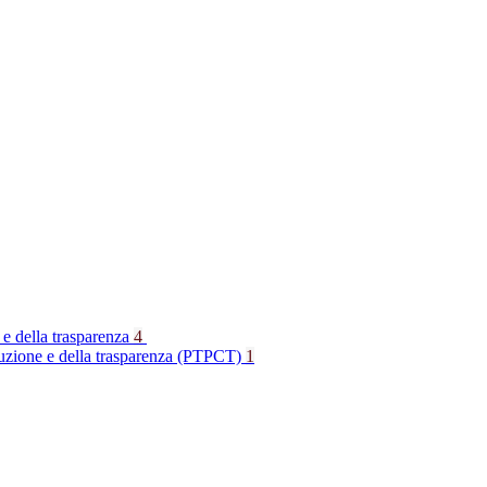
 e della trasparenza
4
rruzione e della trasparenza (PTPCT)
1