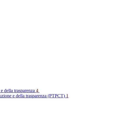
 e della trasparenza
4
rruzione e della trasparenza (PTPCT)
1