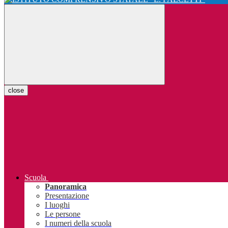
close
Scuola
Panoramica
Presentazione
I luoghi
Le persone
I numeri della scuola