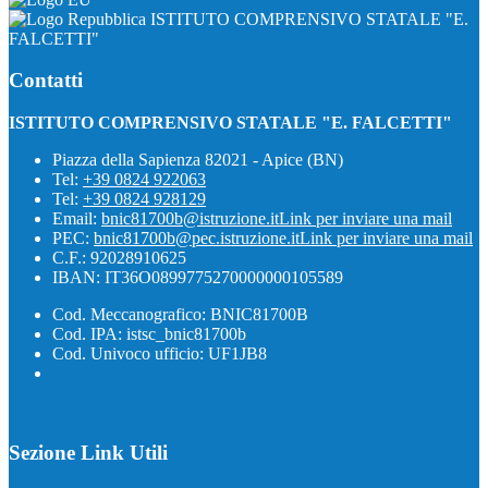
ISTITUTO COMPRENSIVO STATALE "E.
FALCETTI"
Contatti
ISTITUTO COMPRENSIVO STATALE "E. FALCETTI"
Piazza della Sapienza 82021 - Apice (BN)
Tel:
+39 0824 922063
Tel:
+39 0824 928129
Email:
bnic81700b@istruzione.it
Link per inviare una mail
PEC:
bnic81700b@pec.istruzione.it
Link per inviare una mail
C.F.: 92028910625
IBAN: IT36O0899775270000000105589
Cod. Meccanografico: BNIC81700B
Cod. IPA: istsc_bnic81700b
Cod. Univoco ufficio: UF1JB8
Sezione Link Utili