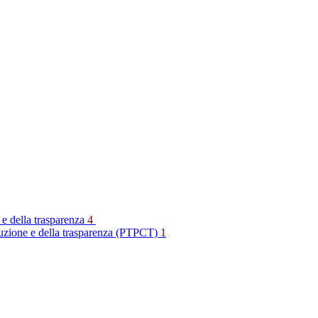
 e della trasparenza
4
rruzione e della trasparenza (PTPCT)
1