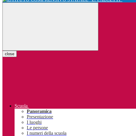
close
Scuola
Panoramica
Presentazione
I luoghi
Le persone
I numeri della scuola