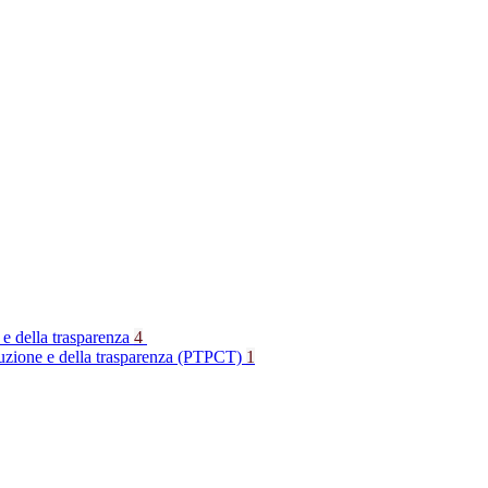
 e della trasparenza
4
rruzione e della trasparenza (PTPCT)
1