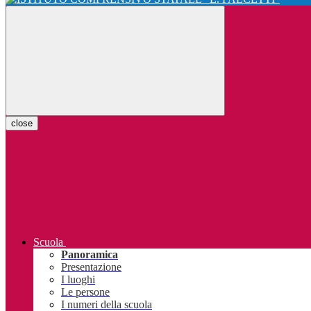
close
Scuola
Panoramica
Presentazione
I luoghi
Le persone
I numeri della scuola